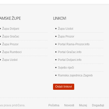
AMSKE ŽUPE
LINKOVI
Župa Doljani
Župa Uzdol
Župa Gračac
Župa Prozor
Župa Prozor
Portal Rama-Prozor.info
Župa Rumboci
Portal Gračac.info
Župa Uzdol
Portal Doljani.info
Svjetlo riječi
Ramska zajednica Zagreb
Ostali linkovi
va prava pridržana.
Početna
Novosti
Muzej
Događaji