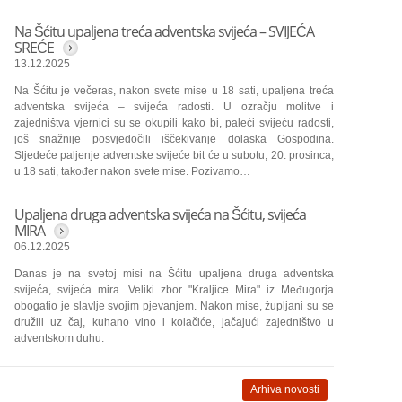
Na Šćitu upaljena treća adventska svijeća – SVIJEĆA
SREĆE
13.12.2025
Na Šćitu je večeras, nakon svete mise u 18 sati, upaljena treća
adventska svijeća – svijeća radosti. U ozračju molitve i
zajedništva vjernici su se okupili kako bi, paleći svijeću radosti,
još snažnije posvjedočili iščekivanje dolaska Gospodina.
Sljedeće paljenje adventske svijeće bit će u subotu, 20. prosinca,
u 18 sati, također nakon svete mise. Pozivamo…
Upaljena druga adventska svijeća na Šćitu, svijeća
MIRA
06.12.2025
Danas je na svetoj misi na Šćitu upaljena druga adventska
svijeća, svijeća mira. Veliki zbor "Kraljice Mira" iz Međugorja
obogatio je slavlje svojim pjevanjem. Nakon mise, župljani su se
družili uz čaj, kuhano vino i kolačiće, jačajući zajedništvo u
adventskom duhu.
Arhiva novosti