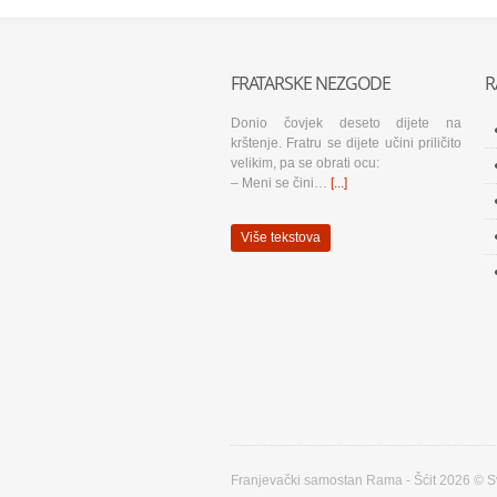
FRATARSKE NEZGODE
R
Donio čovjek deseto dijete na
krštenje. Fratru se dijete učini priličito
velikim, pa se obrati ocu:
– Meni se čini…
[...]
Više tekstova
Franjevački samostan Rama - Šćit 2026 © S