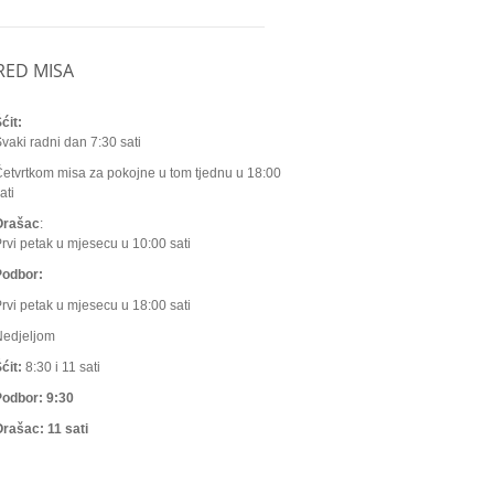
RED MISA
ćit:
vaki radni dan 7:30 sati
etvrtkom misa za pokojne u tom tjednu u 18:00
ati
Orašac
:
rvi petak u mjesecu u 10:00 sati
Podbor:
rvi petak u mjesecu u 18:00 sati
Nedjeljom
ćit:
8:30 i 11 sati
Podbor: 9:30
rašac: 11 sati