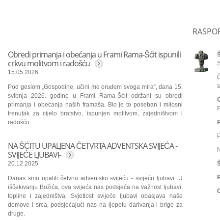
RASPO
Obredi primanja i obećanja u Frami Rama-Šćit ispunili
Š
crkvu molitvom i radošću
S
15.05.2026
Č
s
Pod geslom „Gospodine, učini me oruđem svoga mira“, dana 15.
svibnja 2026. godine u Frami Rama-Šćit održani su obredi
primanja i obećanja naših framaša. Bio je to poseban i milosni
P
trenutak za cijelo bratstvo, ispunjen molitvom, zajedništvom i
radošću.
P
NA ŠĆITU UPALJENA ČETVRTA ADVENTSKA SVIJEĆA -
SVIJEĆE LJUBAVI-
20.12.2025
Š
Danas smo upalili četvrtu adventsku svijeću - svijeću ljubavi. U
iščekivanju Božića, ova svijeća nas podsjeća na važnost ljubavi,
O
topline i zajedništva. Svjetlost svijeće ljubavi obasjava naše
domove i srca, podsjećajući nas na ljepotu darivanja i brige za
druge.