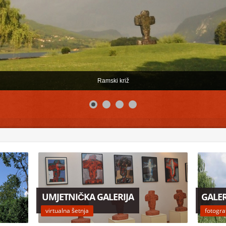
Ramski križ
UMJETNIČKA GALERIJA
GALER
virtualna šetnja
fotogra